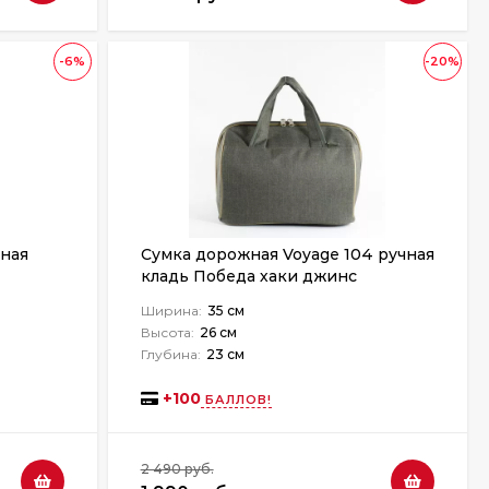
-6%
-20%
иная
Сумка дорожная Voyage 104 ручная
кладь Победа хаки джинс
Ширина:
35 см
Высота:
26 см
Глубина:
23 см
+
100
БАЛЛОВ!
2 490 руб.