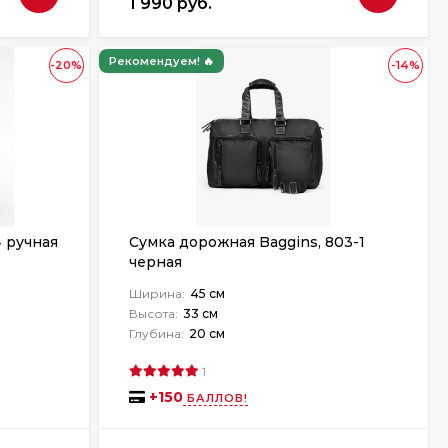
1 990 руб.
Рекомендуем! 🔥
-20%
-14%
 ручная
Сумка дорожная Baggins, 803-1
черная
Ширина:
45 см
Высота:
33 см
Глубина:
20 см
1
+
150
БАЛЛОВ!