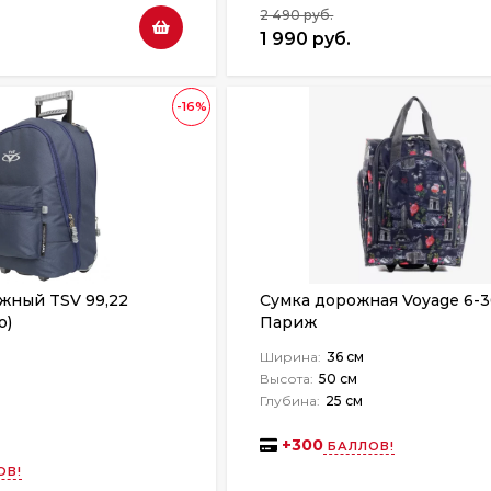
2 490 руб.
1 990 руб.
-16%
жный TSV 99,22
Сумка дорожная Voyage 6-3
о)
Париж
Ширина:
36 см
Высота:
50 см
Глубина:
25 см
+
300
БАЛЛОВ!
ОВ!