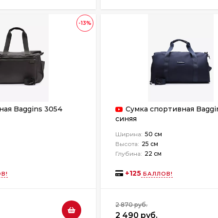
-13%
ная Baggins 3054
Сумка спортивная Baggi
синяя
Ширина:
50 см
Высота:
25 см
Глубина:
22 см
+
125
В!
БАЛЛОВ!
2 870 руб.
2 490 руб.