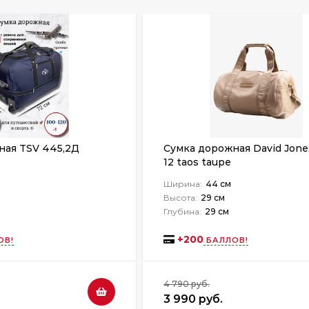
ная TSV 445,2Д
Сумка дорожная David Jone
12 taos taupe
Ширина:
44 см
Высота:
29 см
Глубина:
29 см
+
200
ОВ!
БАЛЛОВ!
4 790 руб.
3 990 руб.