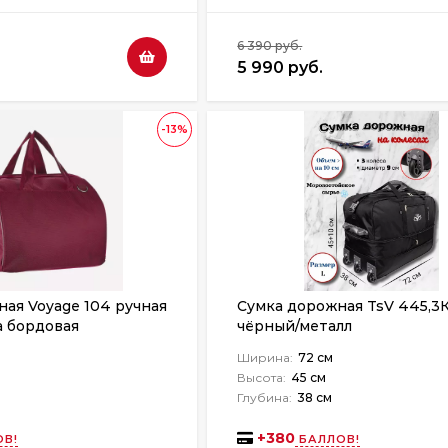
6 390 руб.
5 990 руб.
-13%
ая Voyage 104 ручная
Сумка дорожная TsV 445,3
а бордовая
чёрный/металл
Ширина:
72 см
Высота:
45 см
Глубина:
38 см
+
380
В!
БАЛЛОВ!