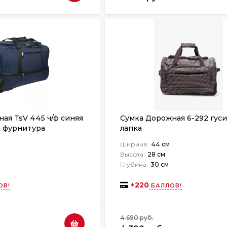
ая TsV 445 ч/ф синяя
Сумка Дорожная 6-292 гус
я фурнитура
лапка
Ширина:
44 см
Высота:
28 см
Глубина:
30 см
+
220
ОВ!
БАЛЛОВ!
4 690 руб.