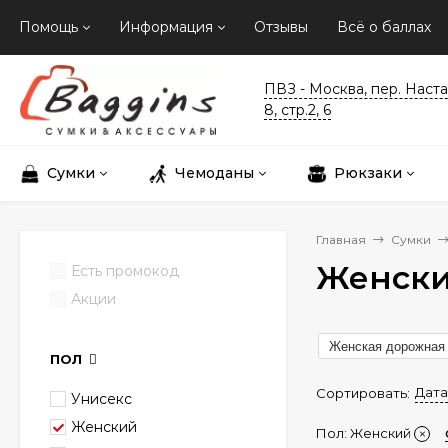
Помощь
Информация
Отзывы
Всё о баллах
ПВЗ - Москва, пер. Наст
8, стр.2, 6
Сумки
Чемоданы
Рюкзаки
Главная
Сумки
Женски
Есть промокод
Акции
Женская дорожная 
ПОЛ
Дата
Сортировать:
Унисекс
Женский
Пол:
Женский