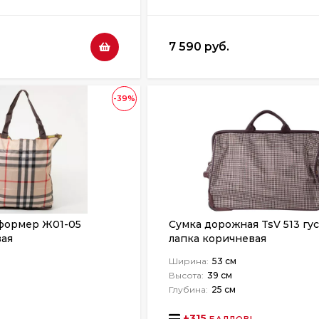
7 590 руб.
-39%
формер Ж01-05
Сумка дорожная TsV 513 гу
вая
лапка коричневая
Ширина:
53 см
Высота:
39 см
Глубина:
25 см
+
315