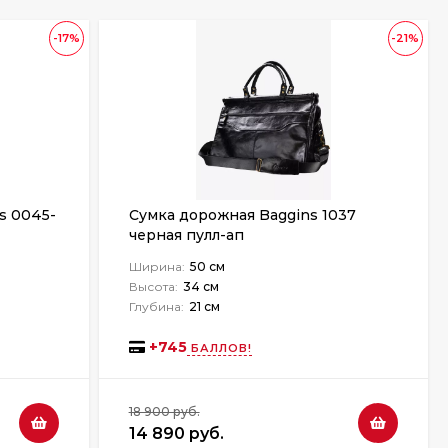
-17%
-21%
s 0045-
Сумка дорожная Baggins 1037
черная пулл-ап
Ширина:
50 см
Высота:
34 см
Глубина:
21 см
+
745
БАЛЛОВ!
18 900 руб.
14 890 руб.