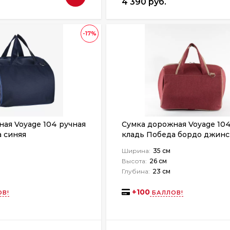
4 390 руб.
-17%
ая Voyage 104 ручная
Сумка дорожная Voyage 104
 синяя
кладь Победа бордо джинс
Ширина:
35 см
Высота:
26 см
Глубина:
23 см
+
100
В!
БАЛЛОВ!