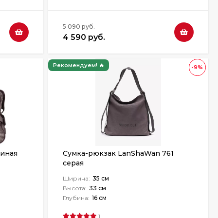
5 090 руб.
4 590 руб.
Рекомендуем! 🔥
-9%
синая
Сумка-рюкзак LanShaWan 761
серая
Ширина:
35 см
Высота:
33 см
Глубина:
16 см
1