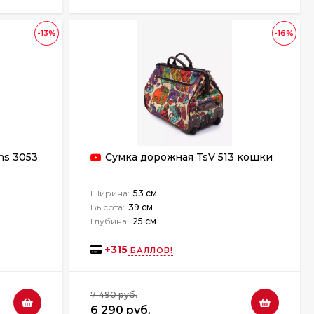
-13%
-16%
ns 3053
Сумка дорожная TsV 513 кошки
Ширина:
53 см
Высота:
39 см
Глубина:
25 см
+
315
БАЛЛОВ!
7 490 руб.
6 290 руб.