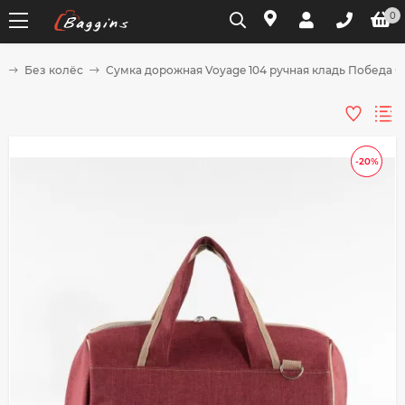
0
и
Без колёс
Сумка дорожная Voyage 104 ручная кладь Победа 
Для клиентов всех банков
Разбейте
-20%
оплату
на части
без переплат
График платежей
Сегодня
25
%