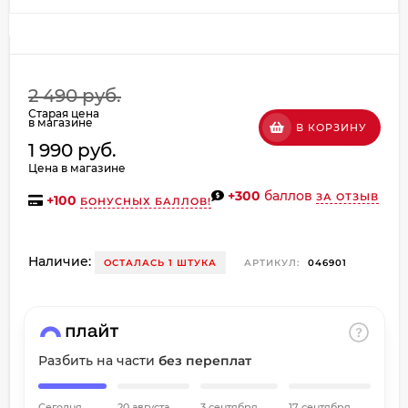
об оплате Плайтом
2 490 руб.
Остались вопросы?
Старая цена
в магазине
В КОРЗИНУ
8 800 302-02-51
25
1 990 руб.
plait.ru
раз в
Цена в магазине
2 недели
+300
баллов
ЗА ОТЗЫВ
+
100
БОНУСНЫХ БАЛЛОВ!
Наличие:
ОСТАЛАСЬ 1 ШТУКА
АРТИКУЛ:
046901
Разбить на части
без переплат
Сегодня
20 августа
3 сентября
17 сентября