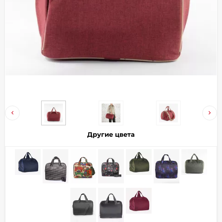
Добавляйте товары
в корзину
Оплачивайте сегодня только
25
% картой любого банка
Получайте товар
выбранный способом
Другие цвета
Оставшиеся
75
% будут
списываться
с вашей карты
по
25
%
каждые 2 недели
Подробнее