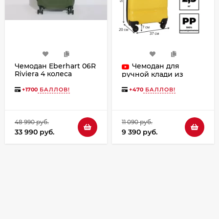
Чемодан Eberhart 06R
Чемодан для
Riviera 4 колеса
ручной клади из
полипропилена Rion+,
460 18"
+
1700
БАЛЛОВ!
+
470
БАЛЛОВ!
48 990 руб.
11 090 руб.
33 990 руб.
9 390 руб.