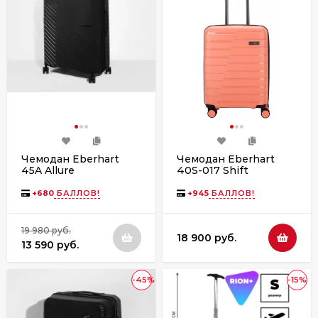
Чемодан Eberhart
Чемодан Eberhart
45A Allure
40S-017 Shift
полипропилен
полипропилен
персик
+
680
БАЛЛОВ!
+
945
БАЛЛОВ!
19 980 руб.
18 900 руб.
13 590 руб.
-45%
-15%