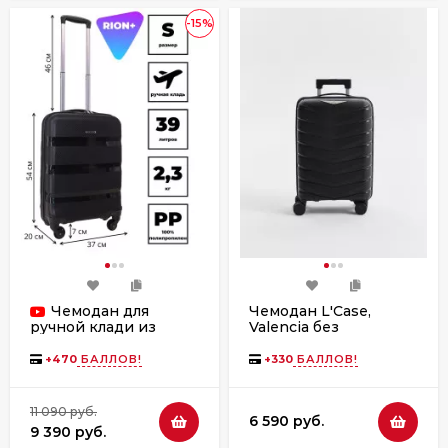
-15%
Чемодан для
Чемодан L'Case,
Valencia без
ручной клади из
расширения
полипропилена
Rion+, 460 18"
+
470
БАЛЛОВ!
+
330
БАЛЛОВ!
11 090 руб.
6 590 руб.
9 390 руб.