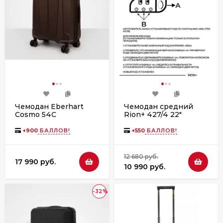
Чемодан Eberhart
Чемодан средний
Cosmo 54C
Rion+ 427/4 22"
полипропилен 4
колеса
+
900
БАЛЛОВ!
+
550
БАЛЛОВ!
12 680 руб.
17 990 руб.
10 990 руб.
-32%