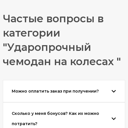
любом путешествии.
Частые вопросы в
Не откладывайте заботу о безопасности своего
багажа на второй план. Путешествуйте с
удовольствием и уверенностью, зная, что ваш весь
категории
собственный мир защищен и в надежных руках.
Ударопрочный чемодан на колесах - ваш надежный
"Ударопрочный
спутник в любых условиях!
чемодан на колесах "
Можно оплатить заказ при получении?
Сколько у меня бонусов? Как их можно
потратить?