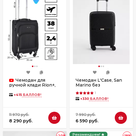
Чемодан для
Чемодан L'Case, San
Marino без
ручной клади Rion+,
расширения
453/4 18"
1
+
415
БАЛЛОВ!
+
330
БАЛЛОВ!
11 970 руб.
7 990 руб.
8 290 руб.
6 590 руб.
Рекомендуем! 🔥
-20%
-18%