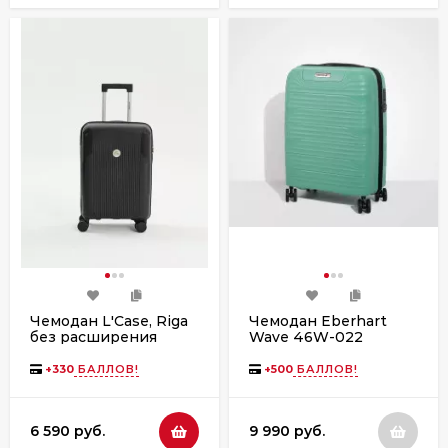
Чемодан L'Case, Riga
Чемодан Eberhart
без расширения
Wave 46W-022
полипропилен 4
колеса зелёный
+
330
БАЛЛОВ!
+
500
БАЛЛОВ!
6 590 руб.
9 990 руб.