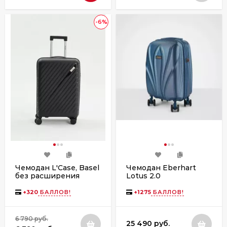
-6%
Чемодан L'Case, Basel
Чемодан Eberhart
без расширения
Lotus 2.0
поликарбонат 07L-011
4 колеса синий
+
320
БАЛЛОВ!
+
1275
БАЛЛОВ!
6 790 руб.
25 490 руб.