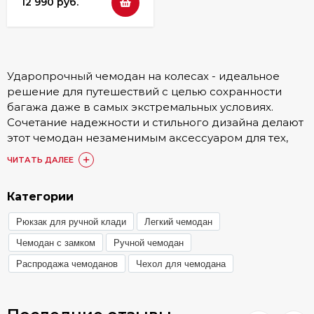
12 990 руб.
Ударопрочный чемодан на колесах - идеальное
решение для путешествий с целью сохранности
багажа даже в самых экстремальных условиях.
Сочетание надежности и стильного дизайна делают
этот чемодан незаменимым аксессуаром для тех,
кто ценит комфорт и безопасность во время
ЧИТАТЬ ДАЛЕЕ
поездок.
Наш ударопрочный чемодан изготовлен из
Категории
высококачественных материалов, которые
Рюкзак для ручной клади
Легкий чемодан
выдерживают сильные удары и воздействия.
Прочная конструкция защищает ваш багаж от
Чемодан с замком
Ручной чемодан
повреждений, а также обеспечивает безопасное
Распродажа чемоданов
Чехол для чемодана
хранение ценных вещей и личных предметов во
время путешествий.
Система колес позволяет легко перемещать