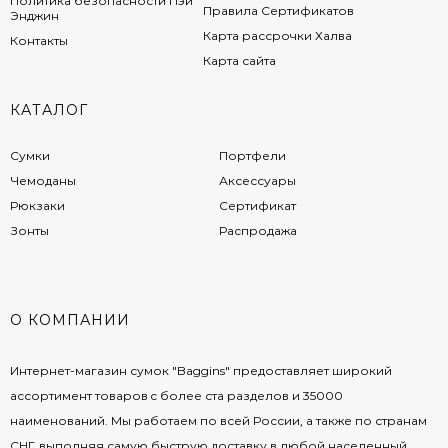
Политика безопасности Пэй
Правила Сертификатов
Энджин
Карта рассрочки Халва
Контакты
Карта сайта
КАТАЛОГ
Сумки
Портфели
Чемоданы
Аксессуары
Рюкзаки
Сертификат
Зонты
Распродажа
О КОМПАНИИ
Интернет-магазин сумок "Baggins" предоставляет широкий
ассортимент товаров c более ста разделов и 35000
наименований. Мы работаем по всей России, а также по странам
СНГ, выполняя самую быструю доставку в любой населенный