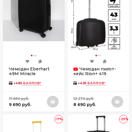
Чемодан Eberhart
Чемодан пилот-
49M Miracle
кейс Rion+ 419
полипропилен
черный 15"
+
485
БАЛЛОВ!
+
435
БАЛЛОВ!
17 690 руб.
10 270 руб.
9 690 руб.
8 690 руб.
-17%
-39%