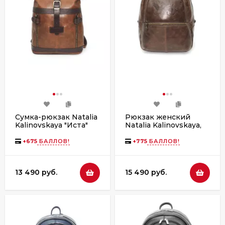
Сумка-рюкзак Natalia
Рюкзак женский
Kalinovskaya "Иста"
Natalia Kalinovskaya,
рыжая/коричневая
«Эша» коричневый
флотер
гладкий
+
675
БАЛЛОВ!
+
775
БАЛЛОВ!
13 490 руб.
15 490 руб.