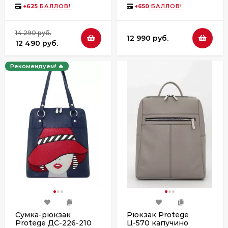
коричневый
+
625
БАЛЛОВ!
+
650
БАЛЛОВ!
14 290 руб.
12 990 руб.
12 490 руб.
Рекомендуем! 🔥
Сумка-рюкзак
Рюкзак Protege
Protege ДС-226-210
Ц-570 капучино