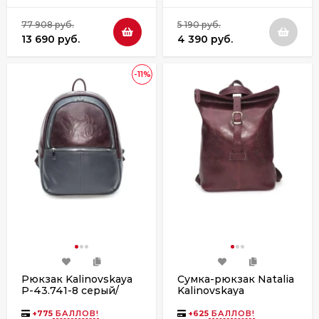
77 908 руб.
5 190 руб.
13 690 руб.
4 390 руб.
-11%
Рюкзак Kalinovskaya
Сумка-рюкзак Natalia
Р-43.741-8 серый/
Kalinovskaya
бордо
СР-34/1т.682 Рут
бордо
+
775
БАЛЛОВ!
+
625
БАЛЛОВ!