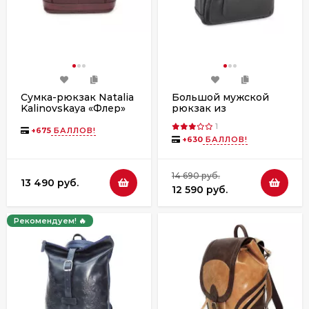
Сумка-рюкзак Natalia
Большой мужской
Kalinovskaya «Флер»
рюкзак из
СР-56.182 бордо
натуральной кожи
1
Hight Touch 2004-9
+
675
БАЛЛОВ!
+
630
БАЛЛОВ!
чёрный
14 690 руб.
13 490 руб.
12 590 руб.
Рекомендуем! 🔥