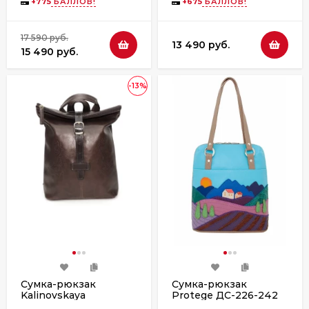
коричневый/темно-
+
775
БАЛЛОВ!
+
675
БАЛЛОВ!
коричневый
17 590 руб.
13 490 руб.
15 490 руб.
-13%
Сумка-рюкзак
Сумка-рюкзак
Kalinovskaya
Protege ДС-226-242
СР-34т-622/1
"Город-31" капучино