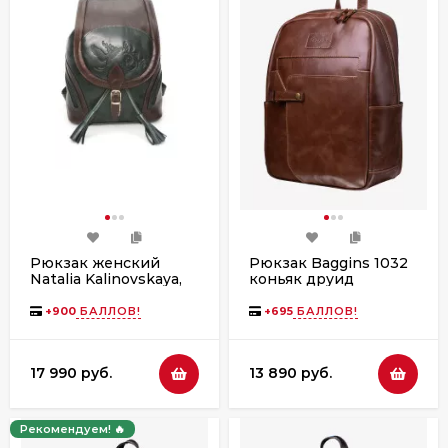
Рюкзак женский
Рюкзак Baggins 1032
Natalia Kalinovskaya,
коньяк друид
"Стасия" зеленый/
коричневый
+
900
БАЛЛОВ!
+
695
БАЛЛОВ!
17 990 руб.
13 890 руб.
Рекомендуем! 🔥