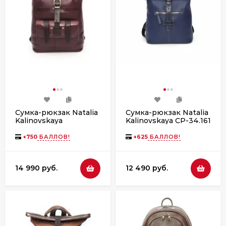
Сумка-рюкзак Natalia
Сумка-рюкзак Natalia
Kalinovskaya
Kalinovskaya СР-34.161
СР-54.182 "Надия"
«Бельканто» синяя
бордо флотер
+
750
БАЛЛОВ!
+
625
БАЛЛОВ!
14 990 руб.
12 490 руб.