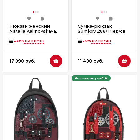
Рюкзак женский
Сумка-рюкзак
Natalia Kalinovskaya,
Sumkov 286/1 чер/св
Р50-622-1 кор/рыж
+
900
БАЛЛОВ!
+
575
БАЛЛОВ!
17 990 руб.
11 490 руб.
Рекомендуем! 🔥