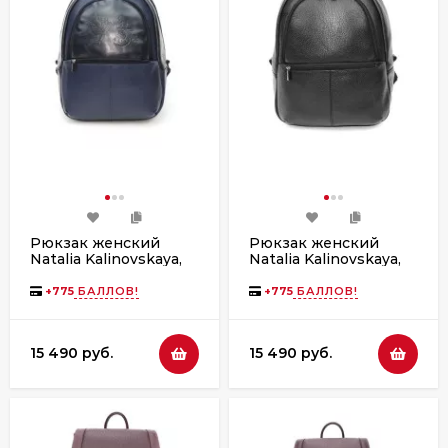
Рюкзак женский
Рюкзак женский
Natalia Kalinovskaya,
Natalia Kalinovskaya,
«Арабская ночь»
«Урбан» черный
синий
флотер
+
775
БАЛЛОВ!
+
775
БАЛЛОВ!
15 490 руб.
15 490 руб.