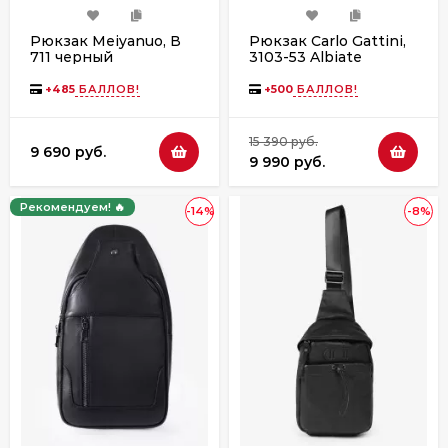
Рюкзак Meiyanuo, В
Рюкзак Carlo Gattini,
711 черный
3103-53 Albiate
Premium brown
+
485
БАЛЛОВ!
+
500
БАЛЛОВ!
15 390 руб.
9 690 руб.
9 990 руб.
Рекомендуем! 🔥
-14%
-8%