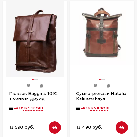
Рюкзак Baggins 1092
Сумка-рюкзак Natalia
т.коньяк друид
Kalinovskaya
СР-56.602 Линнея
рыжая
+
680
БАЛЛОВ!
+
675
БАЛЛОВ!
13 590 руб.
13 490 руб.