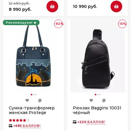
12 490 руб.
10 990 руб.
8 990 руб.
Рекомендуем! 🔥
-82%
-15%
Сумка-трансформер
Рюкзак Baggins 10031
женская Protege
чёрный
Д.С-226-82 "Город-12"
2
синяя
+
220
БАЛЛОВ!
+
685
БАЛЛОВ!