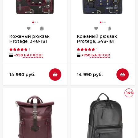
Кожаный рюкзак
Кожаный рюкзак
Protege, 348-181
Protege, 348-181
"Техно"
"Техно" синий флотер
1
1
чёрный+бордо
+
750
БАЛЛОВ!
+
750
БАЛЛОВ!
флотер
14 990 руб.
14 990 руб.
-14%