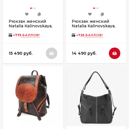
Рюкзак женский
Рюкзак женский
Natalia Kalinovskaya,
Natalia Kalinovskaya,
Р43 «Мевис» черный
Р43 «Малахит»
зеленый
+
775
БАЛЛОВ!
+
725
БАЛЛОВ!
15 490 руб.
14 490 руб.