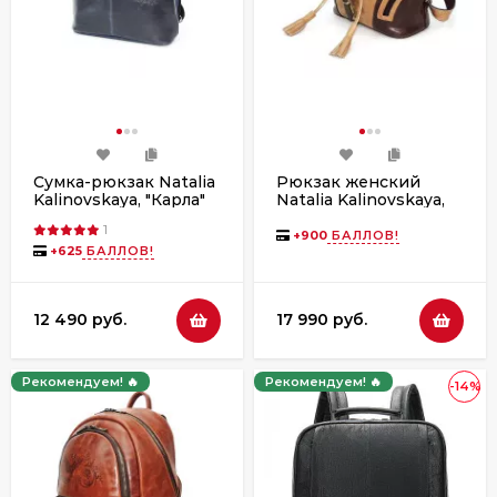
Сумка-рюкзак Natalia
Рюкзак женский
Kalinovskaya, "Карла"
Natalia Kalinovskaya,
синяя
"Ксантия" бежевый/
1
коричневый
+
900
БАЛЛОВ!
+
625
БАЛЛОВ!
12 490 руб.
17 990 руб.
Рекомендуем! 🔥
Рекомендуем! 🔥
-14%