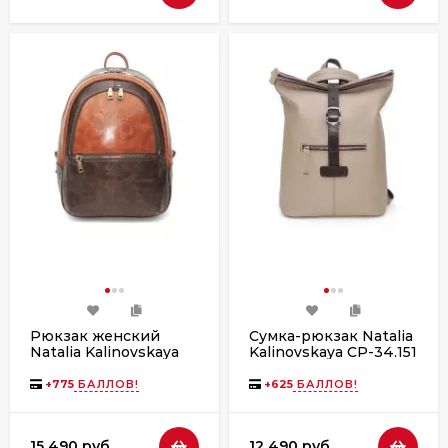
Рюкзак женский
Сумка-рюкзак Natalia
Natalia Kalinovskaya
Kalinovskaya СР-34.151
Р-43.602-1 «Леона»
«Луиза» капучино
коричневый/рыжий
флотер
+
775
БАЛЛОВ!
+
625
БАЛЛОВ!
гладкий
15 490 руб.
12 490 руб.