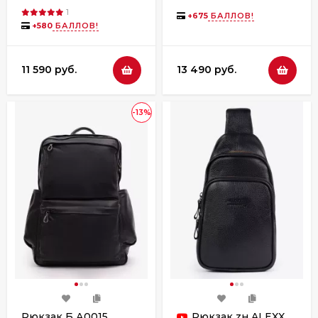
"Леди №2" синий/
флотер
1
красный
+
675
БАЛЛОВ!
+
580
БАЛЛОВ!
11 590 руб.
13 490 руб.
-13%
Рюкзак Б А0015
Рюкзак zн ALEXX