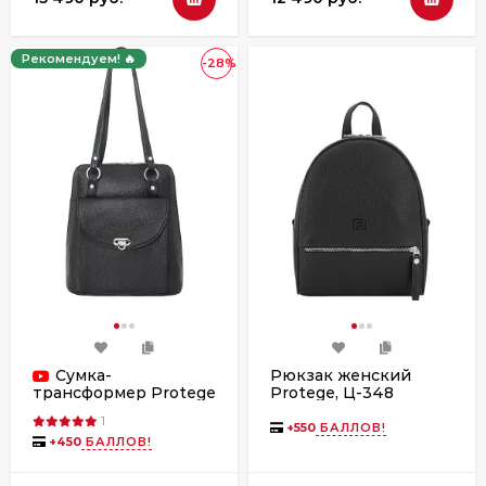
Рекомендуем! 🔥
-28%
Сумка-
Рюкзак женский
Protege, Ц-348
трансформер Protege
флотер
Ц-226 флотер
1
+
550
БАЛЛОВ!
+
450
БАЛЛОВ!