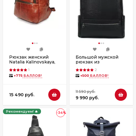
Рюкзак женский
Большой мужской
Natalia Kalinovskaya,
рюкзак из
Р43-602 «Като»
натуральной кожи
1
2
рыжий/коричневый
8723 чёрный
+
775
БАЛЛОВ!
+
500
БАЛЛОВ!
11 590 руб.
15 490 руб.
9 990 руб.
Рекомендуем! 🔥
-34%