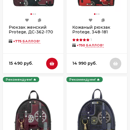
Рюкзак женский
Кожаный рюкзак
Protege, ДС-362-170
Protege, 348-181
"Техно" чёрно-
"Техно"
1
бордовый флотер
черный+красный
+
775
БАЛЛОВ!
+
750
БАЛЛОВ!
рептилия кайман
15 490 руб.
14 990 руб.
Рекомендуем! 🔥
Рекомендуем! 🔥