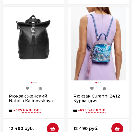
Рюкзак женский
Рюкзак Curanni 2412
Natalia Kalinovskaya
Курландия
СР-34т.711 «Джемма»
чёрный гладкий
+
625
БАЛЛОВ!
+
625
БАЛЛОВ!
12 490 руб.
12 490 руб.