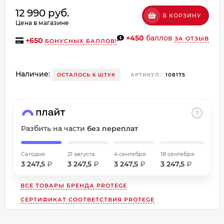
об оплате Плайтом
12 990 руб.
В КОРЗИНУ
Цена в магазине
+450
баллов
ЗА ОТЗЫВ
+
650
БОНУСНЫХ БАЛЛОВ!
Остались вопросы?
8 800 302-02-51
Наличие:
ОСТАЛОСЬ 6 ШТУК
АРТИКУЛ:
108175
25
plait.ru
раз в
2 недели
Разбить на части
без переплат
Сегодня
21 августа
4 сентября
18 сентября
3 247,5
₽
3 247,5
₽
3 247,5
₽
3 247,5
₽
ВСЕ ТОВАРЫ БРЕНДА
PROTEGE
СЕРТИФИКАТ СООТВЕТСТВИЯ PROTEGE