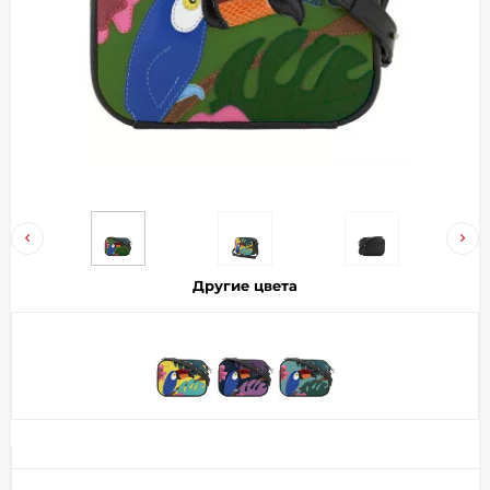
Добавляйте товары
в корзину
Оплачивайте сегодня только
25
% картой любого банка
Получайте товар
выбранный способом
Другие цвета
Оставшиеся
75
% будут
списываться
с вашей карты
по
25
%
каждые 2 недели
Подробнее