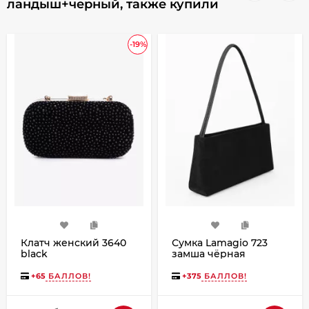
ландыш+черный, также купили
-19%
Клатч женский 3640
Сумка Lamagio 723
black
замша чёрная
+
65
БАЛЛОВ!
+
375
БАЛЛОВ!