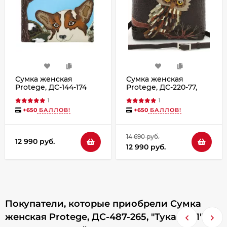
Сумка женская
Сумка женская
Protege, ДС-144-174
Protege, ДС-220-77,
Корги мокко
"Сова" тёмно-
1
1
коричневая рептилия
+
650
БАЛЛОВ!
+
650
БАЛЛОВ!
14 690 руб.
12 990 руб.
12 990 руб.
Покупатели, которые приобрели Сумка
женская Protege, ДС-487-265, "Тукан №1"