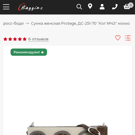
0
 кросс-боди
Сумка женская Protege, ДС-251-70 "Кот №43" мокко
Для клиентов всех банков
6 отзывов
Разбейте
Рекомендуем! 🔥
оплату
на части
без переплат
График платежей
Сегодня
25
%