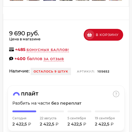
об оплате Плайтом
9 690 руб.
В КОРЗИНУ
Остались вопросы?
Цена в магазине
8 800 302-02-51
25
+
485
БОНУСНЫХ БАЛЛОВ!
plait.ru
раз в
+400
баллов
2 недели
ЗА ОТЗЫВ
Наличие:
ОСТАЛОСЬ 9 ШТУК
АРТИКУЛ:
105652
Разбить на части
без переплат
Сегодня
22 августа
5 сентября
19 сентября
2 422,5
₽
2 422,5
₽
2 422,5
₽
2 422,5
₽