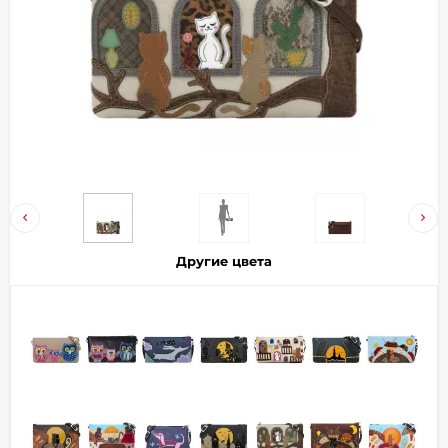
Добавляйте товары
в корзину
Оплачивайте сегодня только
25
% картой любого банка
Получайте товар
выбранный способом
Другие цвета
Оставшиеся
75
% будут
списываться
с вашей карты
по
25
%
каждые 2 недели
Подробнее