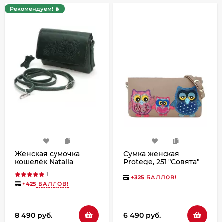
Рекомендуем! 🔥
Женская сумочка
Сумка женская
кошелёк Natalia
Protege, 251 "Совята"
Kalinovskaya, «Ким»
капучино
1
Растение зеленая
+
325
БАЛЛОВ!
+
425
БАЛЛОВ!
8 490 руб.
6 490 руб.