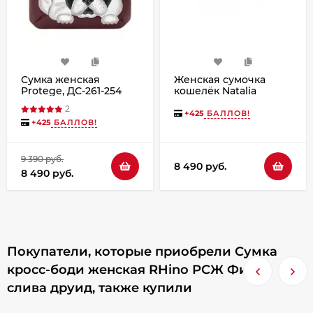
Сумка женская
Женская сумочка
Protege, ДС-261-254
кошелёк Natalia
Бульдог №1 - бордо
Kalinovskaya С53п
2
«Колибри»
+
425
БАЛЛОВ!
+
425
БАЛЛОВ!
9 390 руб.
8 490 руб.
8 490 руб.
Покупатели, которые приобрели Сумка
кросс-боди женская RHino РСЖ Фиона
слива друид, также купили