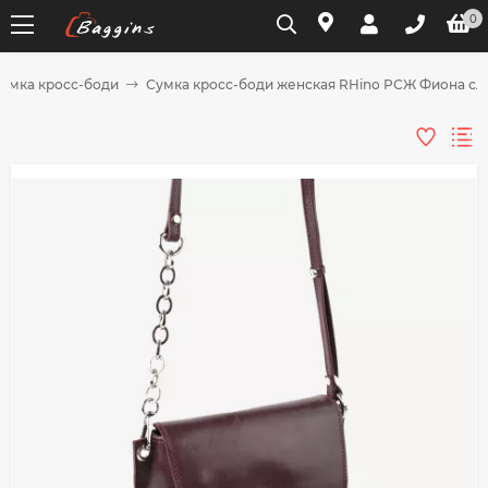
0
умка кросс-боди
Сумка кросс-боди женская RHino РСЖ Фиона сл
Для клиентов всех банков
Разбейте
оплату
на части
без переплат
График платежей
Сегодня
25
%