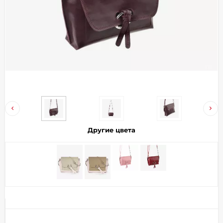
Добавляйте товары
в корзину
Оплачивайте сегодня только
25
% картой любого банка
Получайте товар
выбранный способом
Другие цвета
Оставшиеся
75
% будут
списываться
с вашей карты
по
25
%
каждые 2 недели
Подробнее