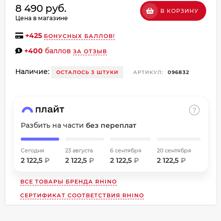
8 490 руб.
об оплате Плайтом
В КОРЗИНУ
Цена в магазине
+
425
БОНУСНЫХ БАЛЛОВ!
+400
баллов
ЗА ОТЗЫВ
Остались вопросы?
Наличие:
8 800 302-02-51
ОСТАЛОСЬ 3 ШТУКИ
АРТИКУЛ:
096832
25
plait.ru
раз в
2 недели
Разбить на части
без переплат
Сегодня
23 августа
6 сентября
20 сентября
2 122,5
₽
2 122,5
₽
2 122,5
₽
2 122,5
₽
ВСЕ ТОВАРЫ БРЕНДА
RHINO
СЕРТИФИКАТ СООТВЕТСТВИЯ RHINO