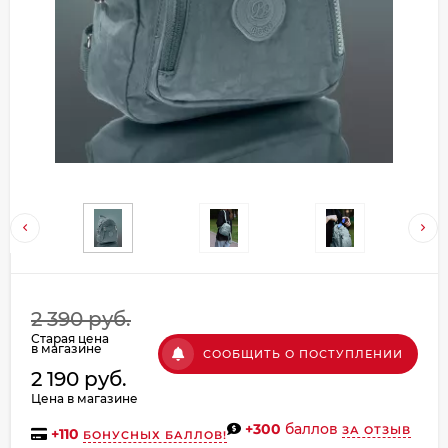
Добавляйте товары
в корзину
Оплачивайте сегодня только
25
% картой любого банка
Получайте товар
выбранный способом
Оставшиеся
75
% будут
2 390 руб.
списываться
с вашей карты
Старая цена
по
25
%
каждые 2 недели
в магазине
СООБЩИТЬ О ПОСТУПЛЕНИИ
2 190 руб.
Цена в магазине
+300
баллов
ЗА ОТЗЫВ
+
110
БОНУСНЫХ БАЛЛОВ!
Подробнее