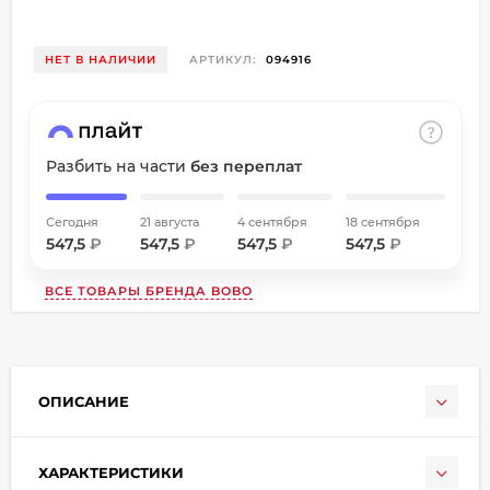
об оплате Плайтом
НЕТ В НАЛИЧИИ
АРТИКУЛ:
094916
Остались вопросы?
8 800 302-02-51
Разбить на части
без переплат
25
plait.ru
раз в
2 недели
Сегодня
21 августа
4 сентября
18 сентября
547,5
₽
547,5
₽
547,5
₽
547,5
₽
ВСЕ ТОВАРЫ БРЕНДА
BOBO
ОПИСАНИЕ
ХАРАКТЕРИСТИКИ