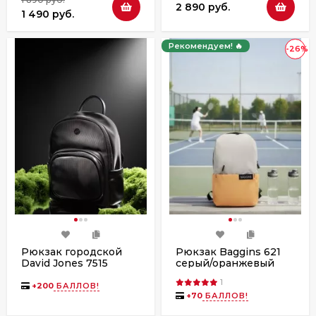
2 890 руб.
1 490 руб.
Рекомендуем! 🔥
-26%
Рюкзак городской
Рюкзак Baggins 621
David Jones 7515
серый/оранжевый
1
+
200
БАЛЛОВ!
+
70
БАЛЛОВ!