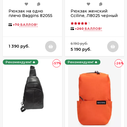
Рюкзак на одно
Рюкзак женский
плечо Baggins 82055
Cciline, Л8025 черный
зелёный
1
+
70
БАЛЛОВ!
+
260
БАЛЛОВ!
6 190 руб.
1 390 руб.
5 190 руб.
Рекомендуем! 🔥
Рекомендуем! 🔥
-57%
-26%