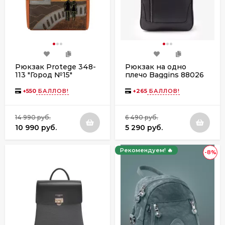
Рюкзак Protege 348-
Рюкзак на одно
113 "Город №15"
плечо Baggins 88026
рыжий
черный
+
550
БАЛЛОВ!
+
265
БАЛЛОВ!
14 990 руб.
6 490 руб.
10 990 руб.
5 290 руб.
Рекомендуем! 🔥
-8%