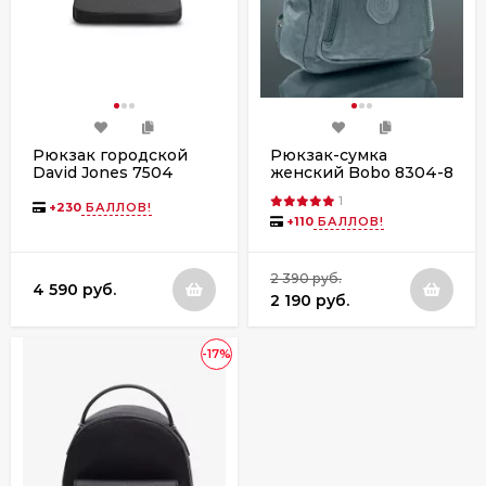
Рюкзак городской
Рюкзак-сумка
David Jones 7504
женский Bobo 8304-8
мята
1
+
230
БАЛЛОВ!
+
110
БАЛЛОВ!
2 390 руб.
4 590 руб.
2 190 руб.
-17%