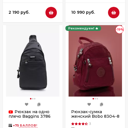
2 190 руб.
10 990 руб.
Рекомендуем! 🔥
-19%
Рюкзак на одно
Рюкзак-сумка
женский Bobo 8304-8
плечо Baggins 3786
бордо
серый
3
+
75
БАЛЛОВ!