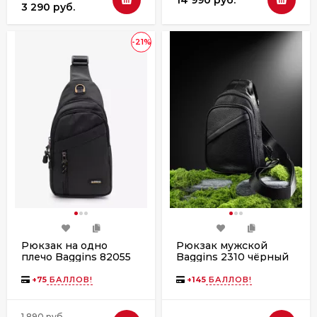
3 290 руб.
-21%
Рюкзак на одно
Рюкзак мужской
плечо Baggins 82055
Baggins 2310 чёрный
хаки
+
75
БАЛЛОВ!
+
145
БАЛЛОВ!
1 890 руб.