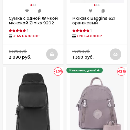
Сумка с одной лямкой
Рюкзак Baggins 621
мужской Zinixs 9202
оранжевый
чёрный
1
1
+
145
БАЛЛОВ!
+
70
БАЛЛОВ!
6 690 руб.
1 890 руб.
2 890 руб.
1 390 руб.
Рекомендуем! 🔥
-20%
-12%