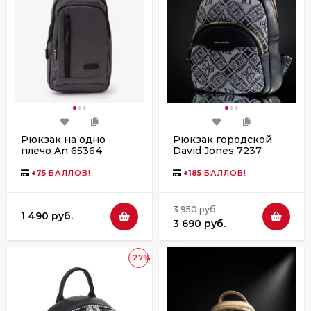
Рюкзак на одно
Рюкзак городской
плечо An 65364
David Jones 7237
серый
black
+
75
БАЛЛОВ!
+
185
БАЛЛОВ!
3 950 руб.
1 490 руб.
3 690 руб.
-27%