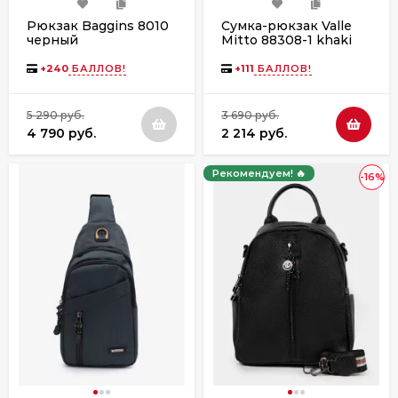
Рюкзак Baggins 8010
Сумка-рюкзак Valle
черный
Mitto 88308-1 khaki
+
240
БАЛЛОВ!
+
111
БАЛЛОВ!
5 290 руб.
3 690 руб.
4 790 руб.
2 214 руб.
Рекомендуем! 🔥
-16%