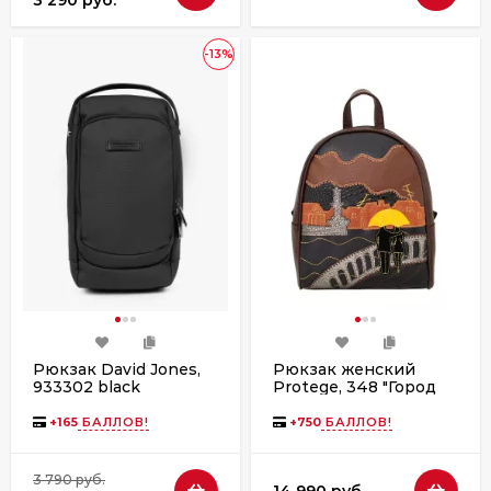
3 290 руб.
-13%
Рюкзак David Jones,
Рюкзак женский
933302 black
Protege, 348 "Город
№15" мокко
+
165
БАЛЛОВ!
+
750
БАЛЛОВ!
3 790 руб.
14 990 руб.