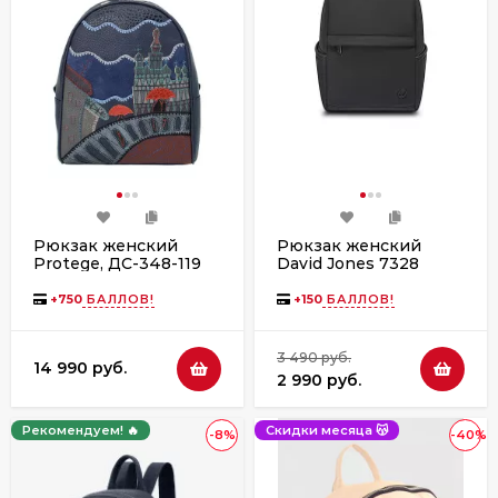
Рюкзак женский
Рюкзак женский
Protege, ДС-348-119
David Jones 7328
Город № 16 - синий
+
750
БАЛЛОВ!
+
150
БАЛЛОВ!
3 490 руб.
14 990 руб.
2 990 руб.
Рекомендуем! 🔥
Скидки месяца 😽
-8%
-40%