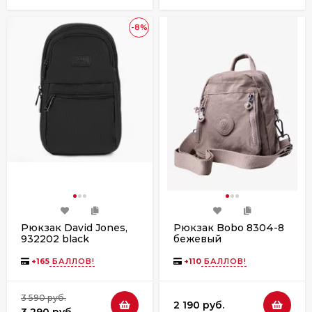
-8%
Рюкзак David Jones,
Рюкзак Bobo 8304-8
932202 black
бежевый
+
165
БАЛЛОВ!
+
110
БАЛЛОВ!
3 590 руб.
2 190 руб.