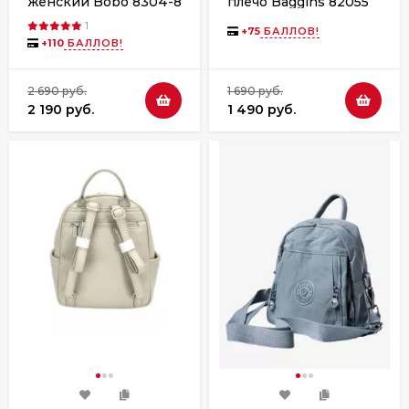
плечо Baggins 82055
женский Bobo 8304-8
серый
чёрный
1
+
75
БАЛЛОВ!
+
110
БАЛЛОВ!
2 690 руб.
1 690 руб.
2 190 руб.
1 490 руб.