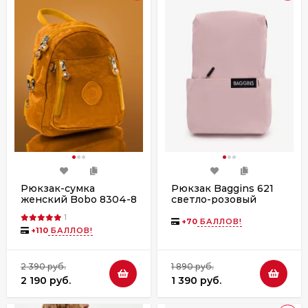
Рюкзак-сумка
Рюкзак Baggins 621
женский Bobo 8304-8
светло-розовый
жёлтый
1
+
70
БАЛЛОВ!
+
110
БАЛЛОВ!
2 390 руб.
1 890 руб.
2 190 руб.
1 390 руб.