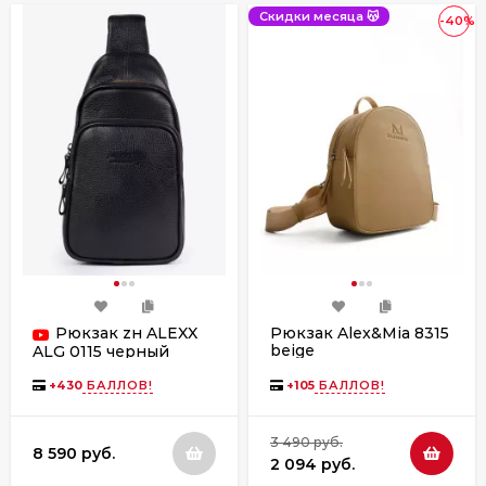
Скидки месяца 😽
-40%
Рюкзак zн ALEXX
Рюкзак Alex&Mia 8315
beige
ALG 0115 черный
+
430
БАЛЛОВ!
+
105
БАЛЛОВ!
3 490 руб.
8 590 руб.
2 094 руб.