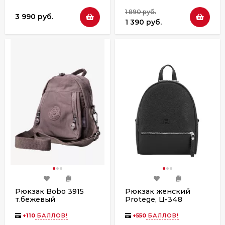
1 890 руб.
3 990 руб.
1 390 руб.
Рюкзак Bobo 3915
Рюкзак женский
т.бежевый
Protege, Ц-348
флотер
+
110
БАЛЛОВ!
+
550
БАЛЛОВ!