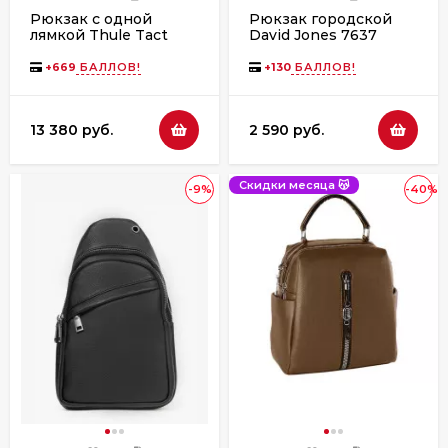
Рюкзак с одной
Рюкзак городской
лямкой Thule Tact
David Jones 7637
Sling, 8L, Black
windsor wine
+
669
БАЛЛОВ!
+
130
БАЛЛОВ!
13 380 руб.
2 590 руб.
Скидки месяца 😽
-9%
-40%