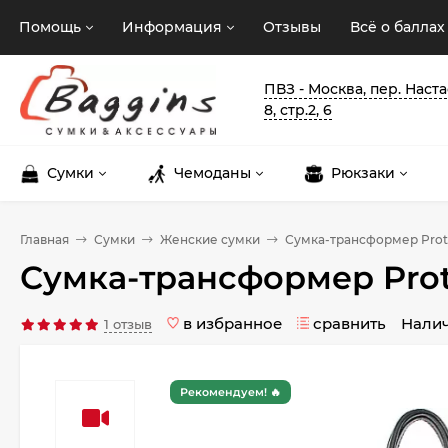
Помощь
Информация
Отзывы
Всё о баллах
ПВЗ - Москва, пер. Наст
8, стр.2, 6
Сумки
Чемоданы
Рюкзаки
Главная
Сумки
Женские сумки
Сумка-трансформер Prot
Сумка-трансформер Prot
в избранное
сравнить
Нали
1 отзыв
Рекомендуем! 🔥