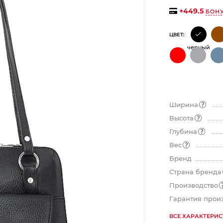
+
449.5
БОН
ЦВЕТ:
График платежей
черный
Сегодня
25
%
Ширина
Высота
Глубина
Добавляйте товары
в корзину
Вес
Бренд
Страна бренда
Оплачивайте сегодня только
Производство
25
% картой любого банка
Гарантия прои
ВСЕ ХАРАКТЕРИ