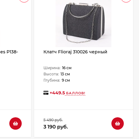
es P138-
Клатч Flioraj 310026 черный
Ширина:
16 см
Высота:
13 см
Глубина:
9 см
+
449.5
БАЛЛОВ!
5 490 руб.
3 190 руб.