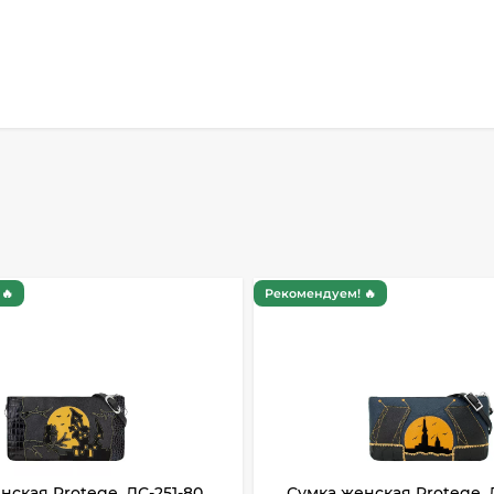
🔥
Рекомендуем! 🔥
нская Protege, ДС-251-80
Сумка женская Protege, 