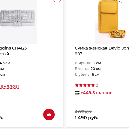
ggins CH4123
Сумка женская David Jon
стый
903
4.5 см
Ширина:
12 см
 см
Высота:
20 см
 см
Глубина:
6 см
2
БАЛЛОВ!
+
449.5
БАЛЛОВ!
2 990 руб.
б.
1 490 руб.