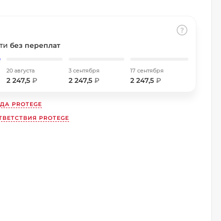
сти
без переплат
20 августа
3 сентября
17 сентября
2 247,5
₽
2 247,5
₽
2 247,5
₽
НДА
PROTEGE
ТВЕТСТВИЯ PROTEGE