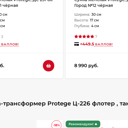
1 чёрная
Город №12 чёрная
0 см
Ширина:
30 см
 см
Высота:
17 см
 см
Глубина:
4 см
3
7
+
449.5
БАЛЛОВ!
БАЛЛОВ!
б.
8 990 руб.
-трансформер Protege Ц-226 флотер , та
Рекомендуем! 🔥
-18%