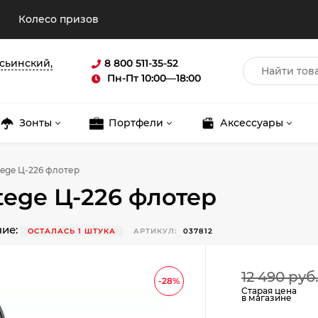
Колесо призов
асьинский,
8 800 511-35-52
Пн-Пт 10:00—18:00
Зонты
Портфели
Аксессуары
ege Ц-226 флотер
ege Ц-226 флотер
чие:
ОСТАЛАСЬ 1 ШТУКА
АРТИКУЛ:
037812
Для клиентов всех банков
12 490 руб
-28%
Разбейте
оплату
Старая цена
в магазине
на части
без переплат