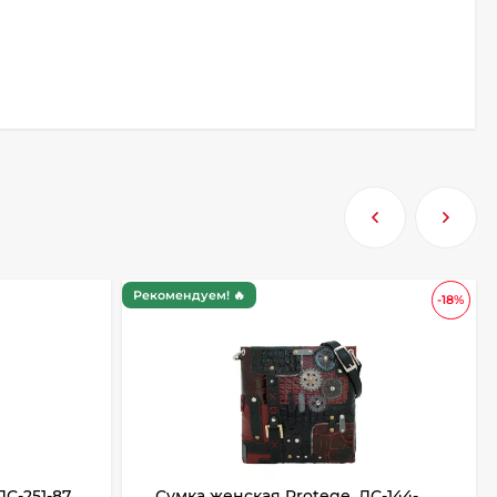
Рекомендуем! 🔥
-18%
ДС-251-87
Сумка женская Protege, ДС-144-