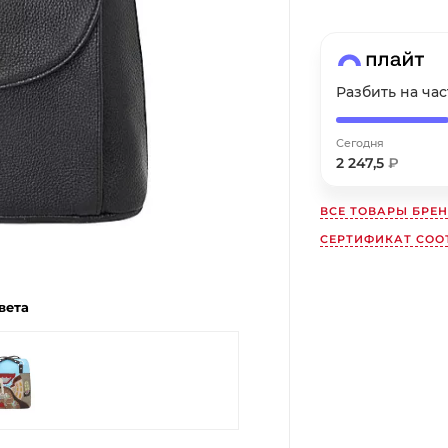
Получайте товар
выбранный способом
Оставшиеся
75
% будут
списываться
Разбить на ча
с вашей карты
по
25
%
каждые 2 недели
Сегодня
2 247,5
₽
ВСЕ ТОВАРЫ БРЕ
Подробнее
об оплате Плайтом
СЕРТИФИКАТ СОО
вета
25
раз в
Остались вопросы?
2 недели
8 800 302-02-51
plait.ru