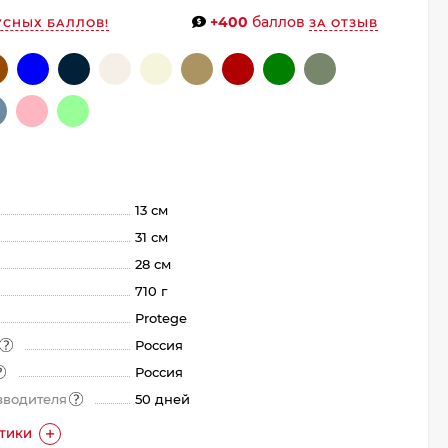
+400
баллов
УСНЫХ БАЛЛОВ!
ЗА ОТЗЫВ
13 см
31 см
28 см
710 г
Protege
Россия
Россия
зводителя
50 дней
СТИКИ