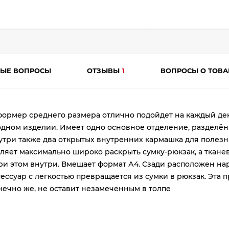
ТЫЕ ВОПРОСЫ
ОТЗЫВЫ
1
ВОПРОСЫ О ТОВ
раз
ормер среднего размера отлично подойдет на каждый день
в 2 недели
дном изделии. Имеет одно основное отделение, разделён
утри также два открытых внутренних кармашка для полез
ляет максимально широко раскрыть сумку-рюкзак, а тканев
ри этом внутри. Вмещает формат А4. Сзади расположен н
ессуар с легкостью превращается из сумки в рюкзак. Эта
нечно же, не оставит незамеченным в толпе