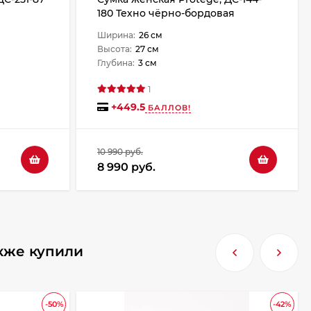
180 Техно чёрно-бордовая
Ширина:
26 см
Высота:
27 см
Глубина:
3 см
1
+
449.5
БАЛЛОВ!
10 990 руб.
8 990 руб.
кже купили
-50%
-42%