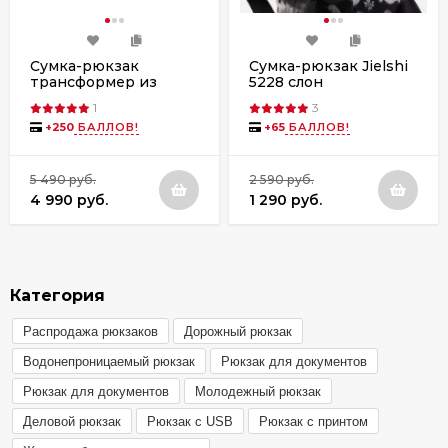
Сумка-рюкзак
Сумка-рюкзак Jielshi
трансформер из
5228 слон
текстиля Numanni
1
3
356 чёрная
+
250
БАЛЛОВ!
+
65
БАЛЛОВ!
5 490 руб.
2 590 руб.
4 990 руб.
1 290 руб.
Категория
Распродажа рюкзаков
Дорожный рюкзак
Водонепроницаемый рюкзак
Рюкзак для документов
Рюкзак для документов
Молодежный рюкзак
Деловой рюкзак
Рюкзак с USB
Рюкзак с принтом