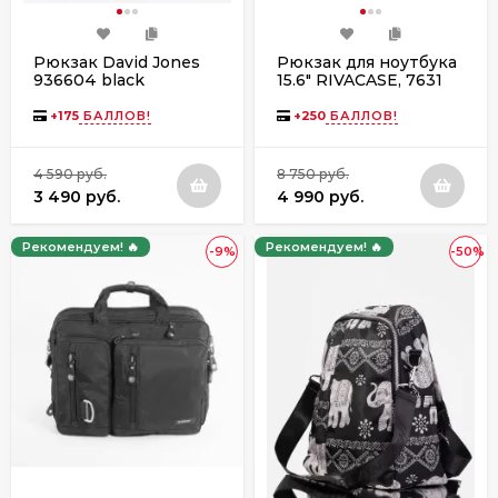
Рюкзак David Jones
Рюкзак для ноутбука
936604 black
15.6" RIVACASE, 7631
navy camo
+
175
БАЛЛОВ!
+
250
БАЛЛОВ!
4 590 руб.
8 750 руб.
3 490 руб.
4 990 руб.
Рекомендуем! 🔥
Рекомендуем! 🔥
-9%
-50%