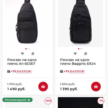
Рюкзак на одно
Рюкзак на одно
плечо An 65367
плечо Baggins 6924
черный
чёрный
+
75
БАЛЛОВ!
+
70
БАЛЛОВ!
1 790 руб.
1 890 руб.
1 490 руб.
1 390 руб.
Рекомендуем! 🔥
-18%
-7%