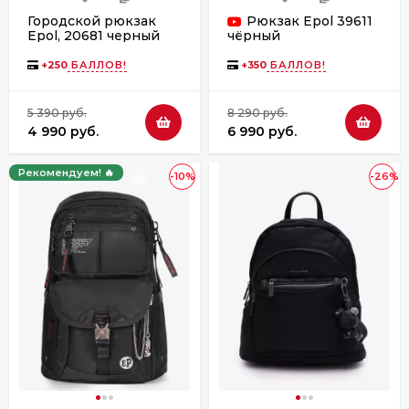
Городской рюкзак
Рюкзак Epol 39611
Epol, 20681 черный
чёрный
+
250
БАЛЛОВ!
+
350
БАЛЛОВ!
5 390 руб.
8 290 руб.
4 990 руб.
6 990 руб.
Рекомендуем! 🔥
-10%
-26%