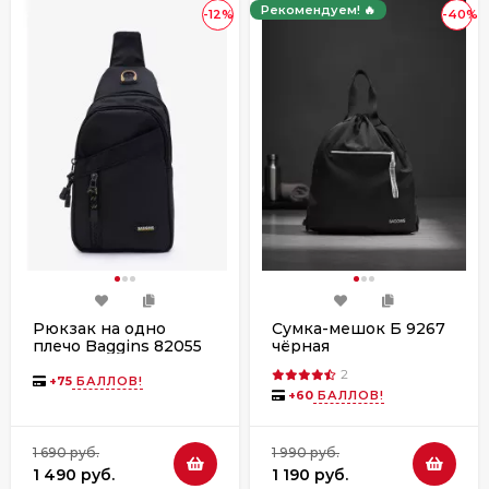
Рекомендуем! 🔥
-12%
-40%
Рюкзак на одно
Сумка-мешок Б 9267
плечо Baggins 82055
чёрная
черный
2
+
75
БАЛЛОВ!
+
60
БАЛЛОВ!
1 690 руб.
1 990 руб.
1 490 руб.
1 190 руб.