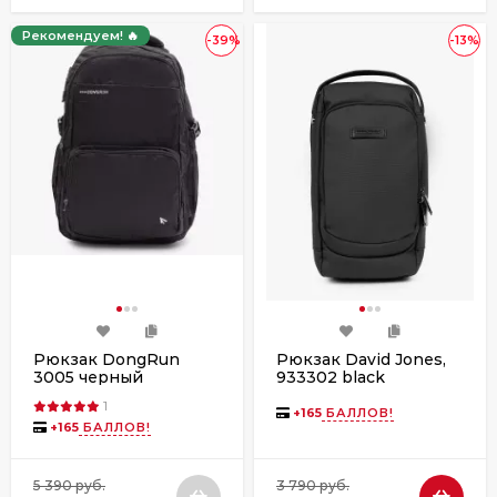
Рекомендуем! 🔥
-39%
-13%
Рюкзак DongRun
Рюкзак David Jones,
3005 черный
933302 black
1
+
165
БАЛЛОВ!
+
165
БАЛЛОВ!
5 390 руб.
3 790 руб.