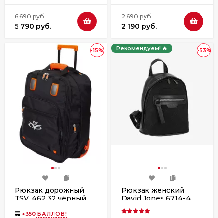
6 690 руб.
2 690 руб.
5 790 руб.
2 190 руб.
Рекомендуем! 🔥
-15%
-53%
Рюкзак дорожный
Рюкзак женский
TSV, 462.32 чёрный
David Jones 6714-4
black
1
+
350
БАЛЛОВ!