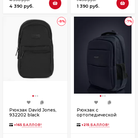
4 390 руб.
1 390 руб.
-8%
-7%
Рюкзак David Jones,
Рюкзак с
932202 black
ортопедической
спинкой 2268
чёрный, с нагрудным
+
165
БАЛЛОВ!
+
215
БАЛЛОВ!
ремнём