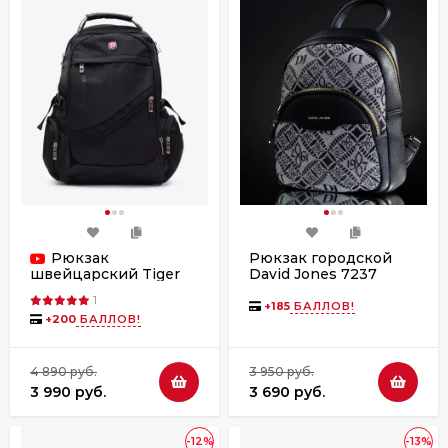
Рюкзак
Рюкзак городской
David Jones 7237
швейцарский Tiger
black
Knife Ж01-8810
1
чёрный
+
185
БАЛЛОВ!
+
200
БАЛЛОВ!
4 890 руб.
3 950 руб.
3 990 руб.
3 690 руб.
-12%
-13%