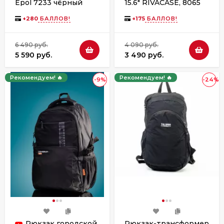
Epol 7233 чёрный
15.6" RIVACASE, 8065
black
+
280
БАЛЛОВ!
+
175
БАЛЛОВ!
6 490 руб.
4 090 руб.
5 590 руб.
3 490 руб.
Рекомендуем! 🔥
Рекомендуем! 🔥
-9%
-24%
Рюкзак городской
Рюкзак-трансформер