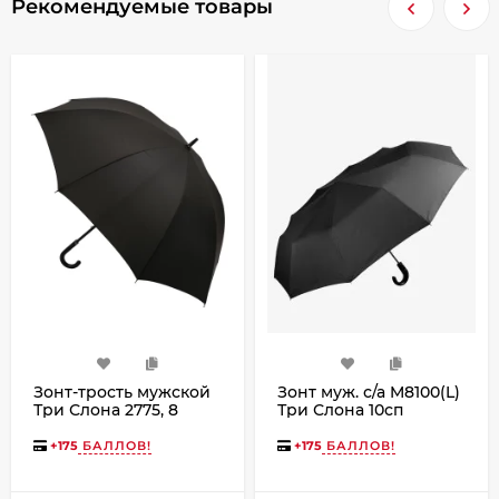
Рекомендуемые товары
Зонт-трость мужской
Зонт муж. с/а M8100(L)
Три Слона 2775, 8
Три Слона 10сп
спиц, ручка крюк
кожа
+
175
БАЛЛОВ!
+
175
БАЛЛОВ!