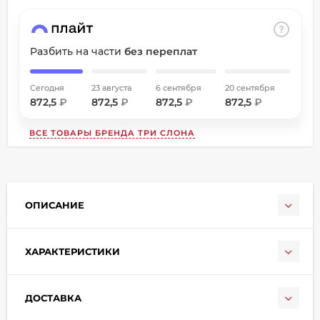
об оплате Плайтом
Разбить на части
без переплат
Остались вопросы?
Сегодня
23 августа
6 сентября
20 сентября
872,5
₽
872,5
₽
872,5
₽
872,5
₽
8 800 302-02-51
25
plait.ru
раз в
ВСЕ ТОВАРЫ БРЕНДА
ТРИ СЛОНА
2 недели
ОПИСАНИЕ
ХАРАКТЕРИСТИКИ
ДОСТАВКА