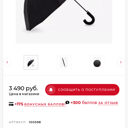
Добавляйте товары
в корзину
Оплачивайте сегодня только
25
% картой любого банка
Получайте товар
выбранный способом
Оставшиеся
75
% будут
3 490 руб.
СООБЩИТЬ О ПОСТУПЛЕНИИ
списываться
с вашей карты
Цена в магазине
по
25
%
каждые 2 недели
+300
баллов
ЗА ОТЗЫВ
+
175
БОНУСНЫХ БАЛЛОВ!
АРТИКУЛ:
100598
Подробнее