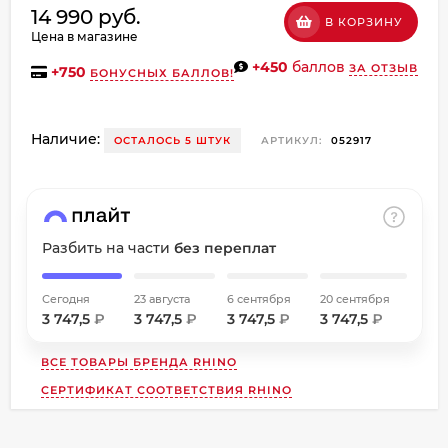
14 990 руб.
об оплате Плайтом
В КОРЗИНУ
Цена в магазине
+450
баллов
ЗА ОТЗЫВ
+
750
БОНУСНЫХ БАЛЛОВ!
Остались вопросы?
Наличие:
ОСТАЛОСЬ 5 ШТУК
АРТИКУЛ:
052917
8 800 302-02-51
25
plait.ru
раз в
2 недели
Разбить на части
без переплат
Сегодня
23 августа
6 сентября
20 сентября
3 747,5
₽
3 747,5
₽
3 747,5
₽
3 747,5
₽
ВСЕ ТОВАРЫ БРЕНДА
RHINO
СЕРТИФИКАТ СООТВЕТСТВИЯ RHINO