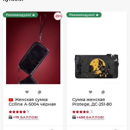
Рекомендуем! 🔥
Рекомендуем! 🔥
-25%
Женская сумка
Сумка женская
Protege, ДС-251-80
Cciline А-5004 чёрная
Город №11 чёрная
9
3
+
75
БАЛЛОВ!
+
450
БАЛЛОВ!