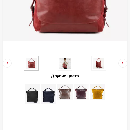
Добавляйте товары
в корзину
Оплачивайте сегодня только
25
% картой любого банка
Получайте товар
выбранный способом
Другие цвета
Оставшиеся
75
% будут
списываться
с вашей карты
по
25
%
каждые 2 недели
Подробнее