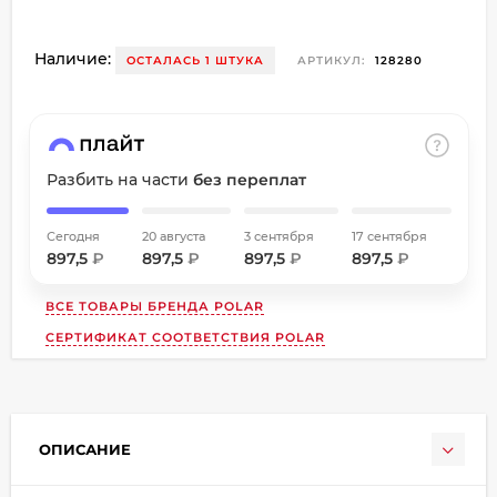
об оплате Плайтом
Наличие:
ОСТАЛАСЬ 1 ШТУКА
АРТИКУЛ:
128280
Остались вопросы?
8 800 302-02-51
25
Разбить на части
без переплат
plait.ru
раз в
2 недели
Сегодня
20 августа
3 сентября
17 сентября
897,5
₽
897,5
₽
897,5
₽
897,5
₽
ВСЕ ТОВАРЫ БРЕНДА
POLAR
СЕРТИФИКАТ СООТВЕТСТВИЯ POLAR
ОПИСАНИЕ