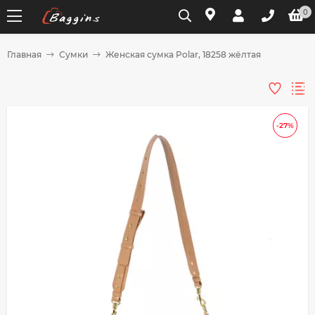
0
Главная
Сумки
Женская сумка Polar, 18258 жёлтая
Для клиентов всех банков
Разбейте
-27%
оплату
на части
без переплат
График платежей
Сегодня
25
%