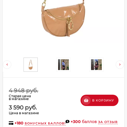
Добавляйте товары
в корзину
Оплачивайте сегодня только
25
% картой любого банка
Получайте товар
выбранный способом
Оставшиеся
75
% будут
4 948 руб.
списываться
с вашей карты
Старая цена
по
25
%
каждые 2 недели
в магазине
В КОРЗИНУ
3 590 руб.
Цена в магазине
+300
баллов
ЗА ОТЗЫВ
+
180
БОНУСНЫХ БАЛЛОВ!
Подробнее