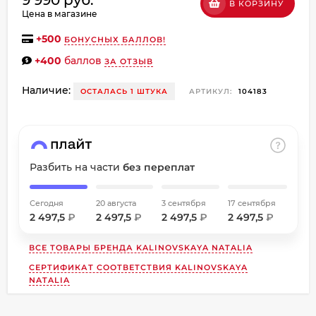
В КОРЗИНУ
об оплате Плайтом
Цена в магазине
+
500
БОНУСНЫХ БАЛЛОВ!
+400
баллов
ЗА ОТЗЫВ
Остались вопросы?
Наличие:
ОСТАЛАСЬ 1 ШТУКА
АРТИКУЛ:
104183
8 800 302-02-51
25
plait.ru
раз в
2 недели
Разбить на части
без переплат
Сегодня
20 августа
3 сентября
17 сентября
2 497,5
₽
2 497,5
₽
2 497,5
₽
2 497,5
₽
ВСЕ ТОВАРЫ БРЕНДА
KALINOVSKAYA NATALIA
СЕРТИФИКАТ СООТВЕТСТВИЯ KALINOVSKAYA
NATALIA