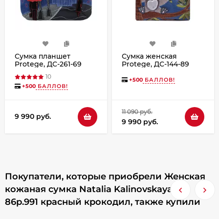
Сумка планшет
Сумка женская
Protege, ДС-261-69
Protege, ДС-144-89
Город №10 синяя
Коала № 2 чёрная
10
+
500
БАЛЛОВ!
+
500
БАЛЛОВ!
11 090 руб.
9 990 руб.
9 990 руб.
Покупатели, которые приобрели Женская
кожаная сумка Natalia Kalinovskaya С
86р.991 красный крокодил, также купили