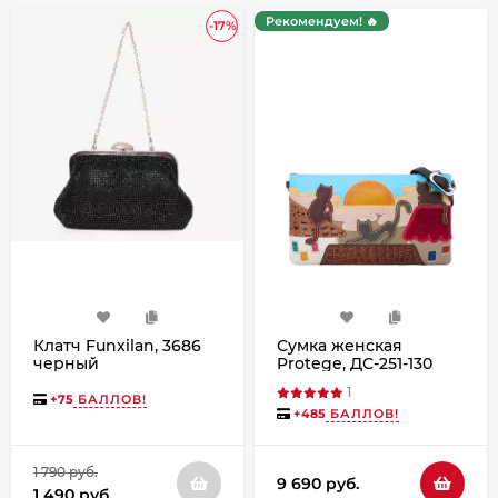
Рекомендуем! 🔥
-17%
Клатч Funxilan, 3686
Сумка женская
черный
Protege, ДС-251-130
Март-день чёрная
1
+
75
БАЛЛОВ!
+
485
БАЛЛОВ!
1 790 руб.
9 690 руб.
1 490 руб.