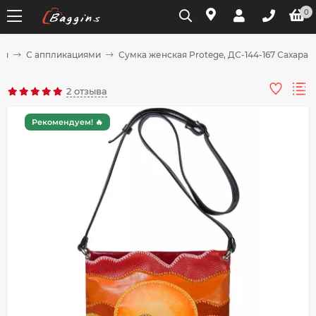
0
ки
С аппликациями
Сумка женская Protege, ДС-144-167 Сахара 
Для клиентов всех банков
2 отзыва
Разбейте
Рекомендуем! 🔥
оплату
на части
без переплат
График платежей
Сегодня
25
%