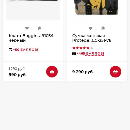
Клатч Baggins, 91034
Сумка женская
черный
Protege, ДС-251-76
Город №7 чёрная
4
+
50
БАЛЛОВ!
+
465
БАЛЛОВ!
1 290 руб.
9 290 руб.
990 руб.