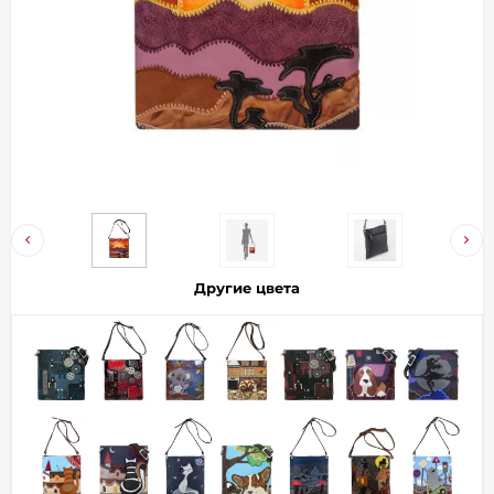
Добавляйте товары
в корзину
Оплачивайте сегодня только
25
% картой любого банка
Получайте товар
выбранный способом
Другие цвета
Оставшиеся
75
% будут
списываться
с вашей карты
по
25
%
каждые 2 недели
Подробнее