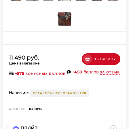
об оплате Плайтом
Остались вопросы?
8 800 302-02-51
25
plait.ru
раз в
11 490 руб.
2 недели
В КОРЗИНУ
Цена в магазине
+450
баллов
ЗА ОТЗЫВ
+
575
БОНУСНЫХ БАЛЛОВ!
Наличие:
ОСТАЛОСЬ НЕСКОЛЬКО ШТУК
АРТИКУЛ:
040095