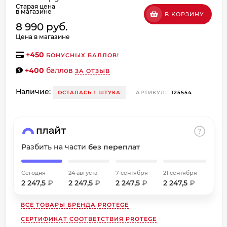
Старая цена
об оплате Плайтом
в магазине
В КОРЗИНУ
8 990 руб.
Цена в магазине
+
450
БОНУСНЫХ БАЛЛОВ!
Остались вопросы?
+400
баллов
ЗА ОТЗЫВ
8 800 302-02-51
25
plait.ru
раз в
Наличие:
ОСТАЛАСЬ 1 ШТУКА
АРТИКУЛ:
125554
2 недели
Разбить на части
без переплат
Сегодня
24 августа
7 сентября
21 сентября
2 247,5
₽
2 247,5
₽
2 247,5
₽
2 247,5
₽
ВСЕ ТОВАРЫ БРЕНДА
PROTEGE
СЕРТИФИКАТ СООТВЕТСТВИЯ PROTEGE