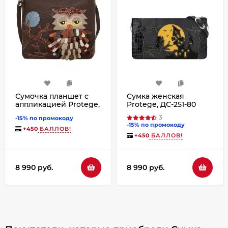
Сумочка планшет с
Сумка женская
аппликацией Protege,
Protege, ДС-251-80
Д.С.-310-92 "Сова № 2"
Город №11 чёрная
3
-15% по промокоду
мокко
-15% по промокоду
+
450
БАЛЛОВ!
+
450
БАЛЛОВ!
8 990 руб.
8 990 руб.