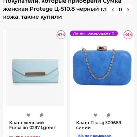
Покупатели, которые приобрели Сумка
женская Protege Ц-510.8 чёрный гладкая
кожа, также купили
Летняя распродажа 🌷
-67%
-46%
Клатч женский
Клатч Flioraj 309689
Funxilan 0297 l.green
синий
-15% по промокоду