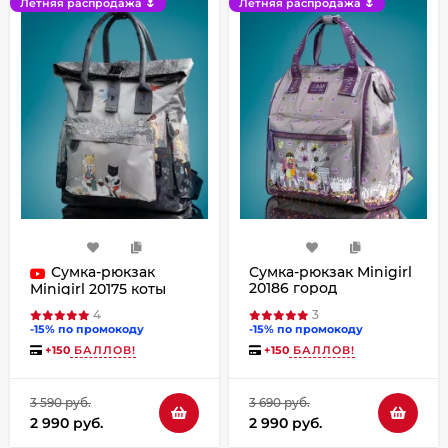
Летняя распродажа 🌷
Летняя распродажа 🌷
Сумка-рюкзак
Сумка-рюкзак Minigirl
20186 город
Minigirl 20175 коты
4
3
-15% по промокоду
-15% по промокоду
+
150
БАЛЛОВ!
+
150
БАЛЛОВ!
3 590 руб.
3 690 руб.
2 990 руб.
2 990 руб.