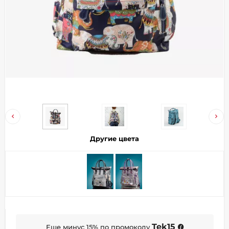
Добавляйте товары
в корзину
Оплачивайте сегодня только
25
% картой любого банка
Получайте товар
выбранный способом
Другие цвета
Оставшиеся
75
% будут
списываться
с вашей карты
по
25
%
каждые 2 недели
Подробнее
Tek15
Еще минус 15% по промокоду