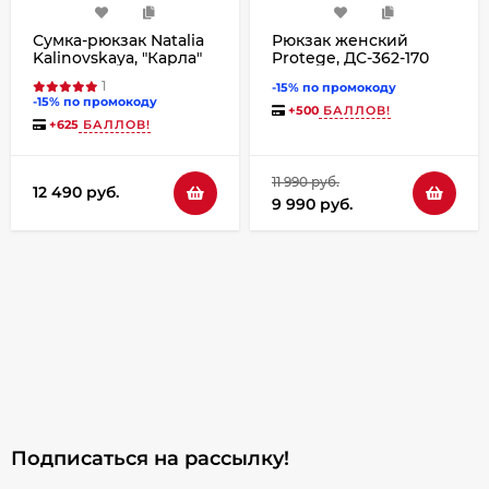
Сумка-рюкзак Natalia
Рюкзак женский
Kalinovskaya, "Карла"
Protege, ДС-362-170
синяя
"Техно" чёрно-
1
-15% по промокоду
красный рептилия
-15% по промокоду
+
500
БАЛЛОВ!
+
625
БАЛЛОВ!
11 990 руб.
12 490 руб.
9 990 руб.
Подписаться на рассылкy!