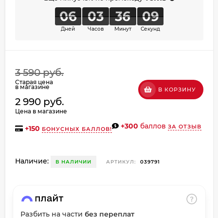
об оплате Плайтом
06
03
36
09
Дней
Часов
Минут
Секунд
Остались вопросы?
8 800 302-02-51
3 590 руб.
25
Старая цена
plait.ru
раз в
в магазине
В КОРЗИНУ
2 недели
2 990 руб.
Цена в магазине
+300
баллов
ЗА ОТЗЫВ
+
150
БОНУСНЫХ БАЛЛОВ!
Наличие:
В НАЛИЧИИ
АРТИКУЛ:
039791
Разбить на части
без переплат