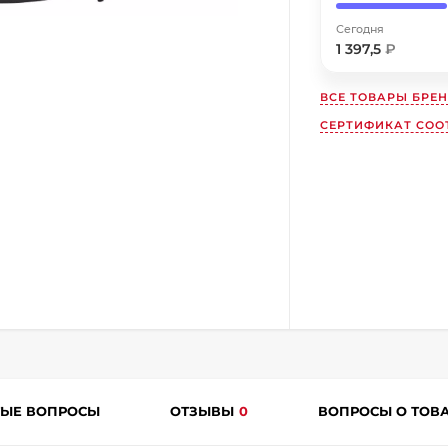
Получайте товар
выбранный способом
Сегодня
1 397,5
₽
Оставшиеся
75
% будут
списываться
ВСЕ ТОВАРЫ БРЕ
с вашей карты
по
25
%
каждые 2 недели
СЕРТИФИКАТ СООТ
Подробнее
об оплате Плайтом
25
раз в
Остались вопросы?
2 недели
8 800 302-02-51
ТЫЕ ВОПРОСЫ
ОТЗЫВЫ
0
ВОПРОСЫ О ТОВ
plait.ru