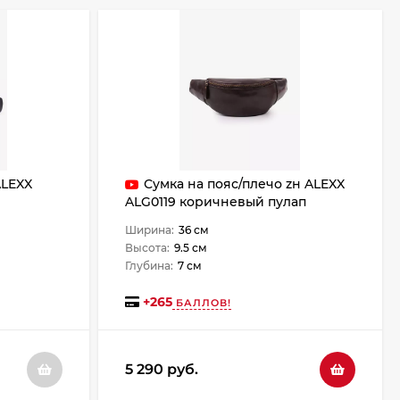
ALEXX
Сумка на пояс/плечо zн ALEXX
ALG0119 коричневый пулап
Ширина:
36 см
Высота:
9.5 см
Глубина:
7 см
+
265
БАЛЛОВ!
5 290 руб.