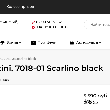
Колесо призов
асьинский,
8 800 511-35-52
Пн-Пт 10:00—18:00
Зонты
Портфели
Аксессуары
i, 7018-01 Scarlino black
ni, 7018-01 Scarlino black
:
132281
Для клиентов всех банков
5 590 руб.
Разбейте
оплату
Цена в
магазине
на части
без переплат