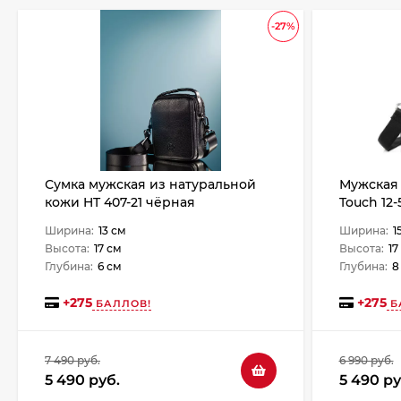
-27%
Сумка мужская из натуральной
Мужская 
кожи HT 407-21 чёрная
Touch 12
Ширина:
13 см
Ширина:
1
Высота:
17 см
Высота:
17
Глубина:
6 см
Глубина:
8
+
275
+
275
БАЛЛОВ!
Б
7 490 руб.
6 990 руб.
5 490 руб.
5 490 ру