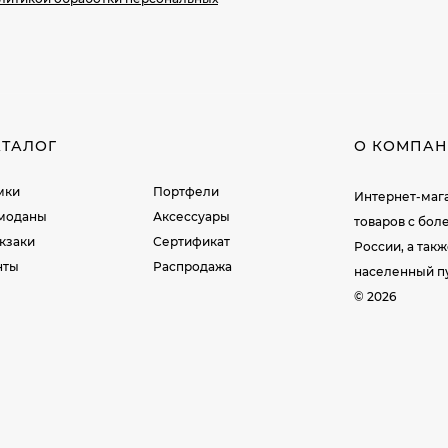
АТАЛОГ
О КОМПА
мки
Портфели
Интернет-мага
моданы
Аксессуары
товаров c бол
кзаки
Сертификат
России, а так
нты
Распродажа
населенный пу
© 2026