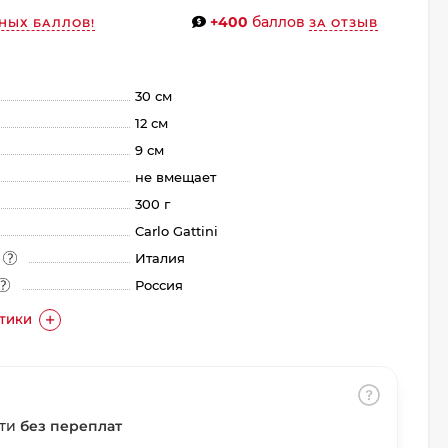
+400
баллов
НЫХ БАЛЛОВ!
ЗА ОТЗЫВ
30 см
12 см
9 см
не вмещает
300 г
Carlo Gattini
а
Италия
Россия
СТИКИ
сти
без переплат