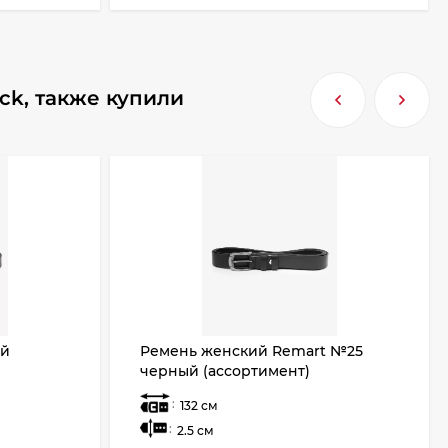
ack, также купили
ый
Ремень женский Remart №25
черный (ассортимент)
:
132 см
:
2.5 см