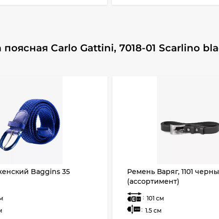
ясная Carlo Gattini, 7018-01 Scarlino bl
енский Baggins 35
Ремень Варяг, 1101 черн
(ассортимент)
:
см
101 см
:
м
1.5 см