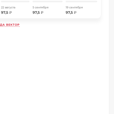
22 августа
5 сентября
19 сентября
97,5
₽
97,5
₽
97,5
₽
НДА
ВЕКТОР