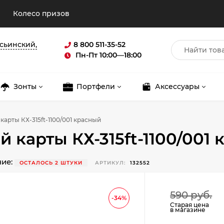
Колесо призов
асьинский,
8 800 511-35-52
Пн-Пт 10:00—18:00
Зонты
Портфели
Аксессуары
карты КХ-315ft-1100/001 красный
 карты КХ-315ft-1100/001
Для клиентов всех банков
чие:
ОСТАЛОСЬ 2 ШТУКИ
АРТИКУЛ:
132552
Разбейте
оплату
590 руб.
-34%
на части
без переплат
Старая цена
в магазине