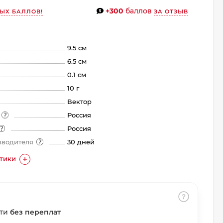
+300
баллов
ЫХ БАЛЛОВ!
ЗА ОТЗЫВ
9.5 см
6.5 см
0.1 см
10 г
Вектор
а
Россия
Россия
зводителя
30 дней
СТИКИ
сти
без переплат