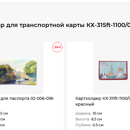
 для транспортной карты КХ-315ft-1100/
-34%
для паспорта 02-006-018-
Картхолдер КХ-311ft-1100/
красный
.5 см
Ширина:
10 см
 см
Высота:
6.5 см
 см
Глубина:
0.5 см