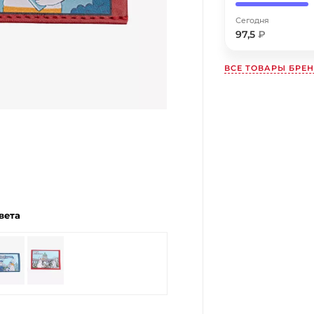
Сегодня
97,5
₽
Оставшиеся
75
% будут
списываться
с вашей карты
по
25
%
каждые 2 недели
ВСЕ ТОВАРЫ БРЕ
Подробнее
об оплате Плайтом
25
вета
раз в
Остались вопросы?
2 недели
8 800 302-02-51
plait.ru