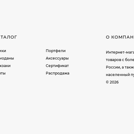
АТАЛОГ
О КОМПА
мки
Портфели
Интернет-мага
моданы
Аксессуары
товаров c бол
кзаки
Сертификат
России, а так
нты
Распродажа
населенный пу
© 2026