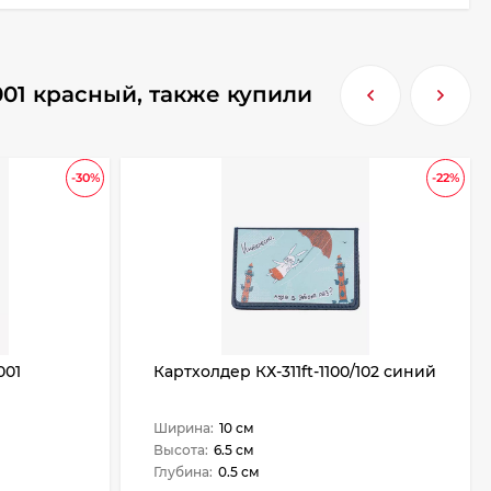
001 красный, также купили
-30%
-22%
001
Картхолдер КХ-311ft-1100/102 синий
Ширина:
10 см
Высота:
6.5 см
Глубина:
0.5 см