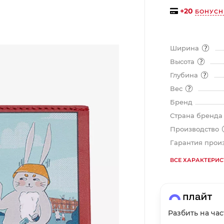
+
20
БОНУСН
График платежей
Ширина
Сегодня
Высота
25
%
Глубина
Вес
Бренд
Страна бренд
Добавляйте товары
в корзину
Производство
Гарантия прои
ВСЕ ХАРАКТЕРИ
Оплачивайте сегодня только
25
% картой любого банка
Получайте товар
выбранный способом
Разбить на ча