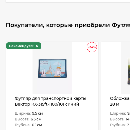
Покупатели, которые приобрели Футляр
Рекомендуем! 🔥
-34%
Футляр для транспортной карты
Обложка 
Вектор КХ-315ft-1100/101 синий
28 м
Ширина:
9.5 см
Ширина:
9
Высота:
6.5 см
Высота:
14
Глубина:
0.1 см
Глубина:
2