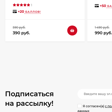
1
+
50
БА
+
20
БАЛЛОВ!
590 руб.
1 490 руб.
390 руб.
990 руб
Подписаться
на рассылкy!
Я согласен(a)
с п
данных