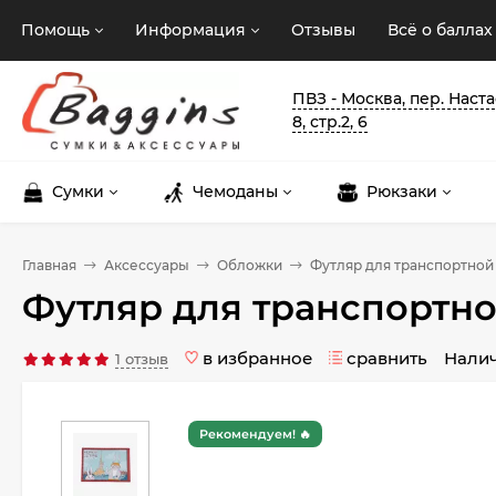
Помощь
Информация
Отзывы
Всё о баллах
ПВЗ - Москва, пер. Наст
8, стр.2, 6
Сумки
Чемоданы
Рюкзаки
Главная
Аксессуары
Обложки
Футляр для транспортной 
Футляр для транспортной
в избранное
сравнить
Нали
1 отзыв
Рекомендуем! 🔥